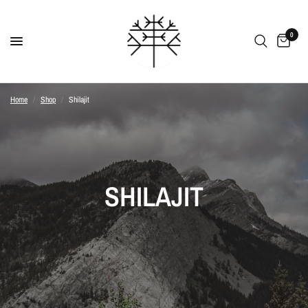
0
Home
/
Shop
/
Shilajit
SHILAJIT