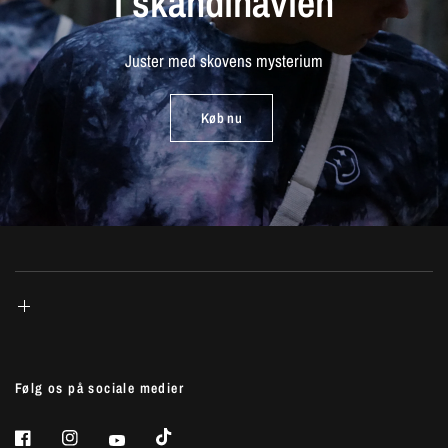
i
skandinavien
Juster
med
skovens
mysterium
Køb nu
Følg os på sociale medier