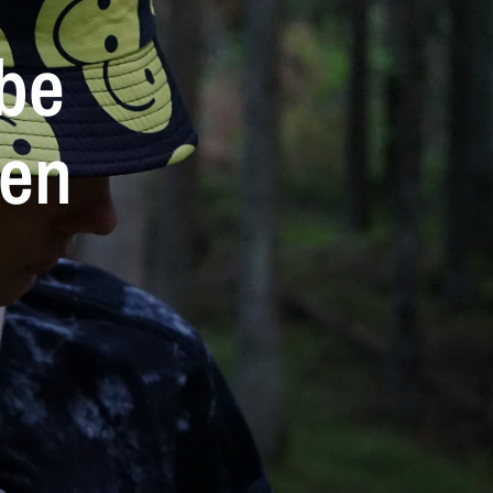
be
ien