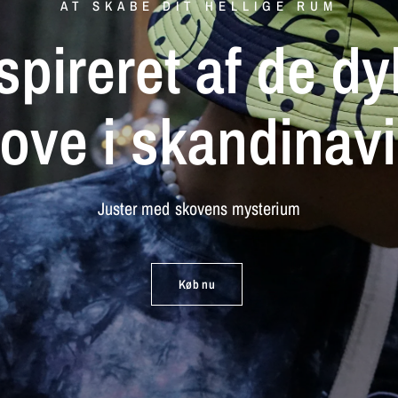
AT SKABE DIT HELLIGE RUM
spireret
af
de
dy
kove
i
skandinav
Juster
med
skovens
mysterium
Køb nu