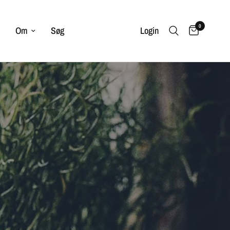
0
Om
Søg
Login