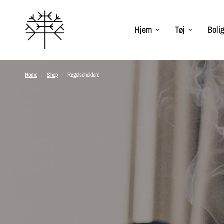
Hjem
Tøj
Bolig
Home
/
Shop
/
Røgelseholdere