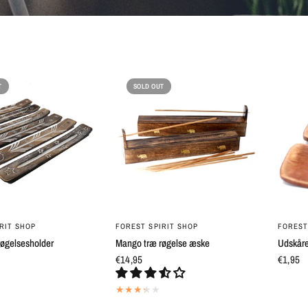
T
SOLD OUT
QUICK VIEW
QUICK VIEW
RIT SHOP
FOREST SPIRIT SHOP
FOREST
røgelsesholder
Mango træ røgelse æske
Udskår
€14,95
€1,95