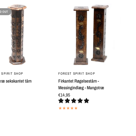
D OUT
QUICK VIEW
QUICK VIEW
 SPIRIT SHOP
FOREST SPIRIT SHOP
ræ sekskantet tårn
Firkantet Røgelsestårn -
Messingindlæg - Mangotræ
€14,95