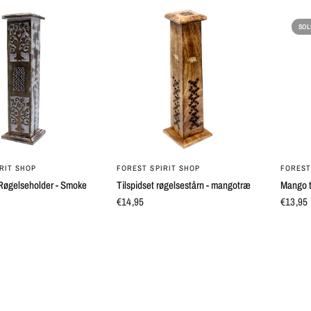
SOL
QUICK VIEW
QUICK VIEW
RIT SHOP
FOREST SPIRIT SHOP
FOREST
Røgelseholder - Smoke
Tilspidset røgelsestårn - mangotræ
Mango t
€14,95
€13,95