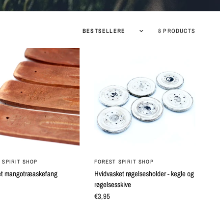
8 PRODUCTS
QUICK VIEW
QUICK VIEW
 SPIRIT SHOP
FOREST SPIRIT SHOP
et mangotræaskefang
Hvidvasket røgelsesholder - kegle og
røgelsesskive
€3,95