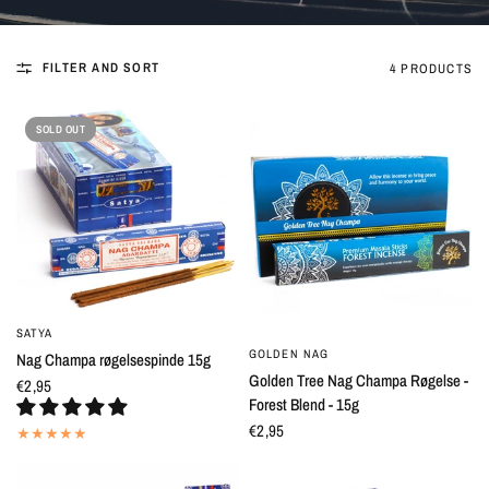
FILTER AND SORT
4 PRODUCTS
SOLD OUT
SATYA
QUICK VIEW
GOLDEN NAG
QUICK VIEW
Nag Champa røgelsespinde 15g
Golden Tree Nag Champa Røgelse -
€2,95
Forest Blend - 15g
€2,95