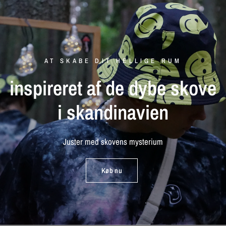
AT SKABE DIT HELLIGE RUM
inspireret
af
de
dybe
skove
i
skandinavien
Juster
med
skovens
mysterium
Køb nu