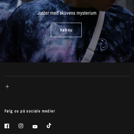
Juster
med
skovens
mysterium
Køb nu
Følg os på sociale medier