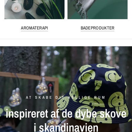
AROMATERAPI
BADEPRODUKTER
AT SKABE DIT HELLIGE RUM
inspireret
af
de
dybe
skove
i
skandinavien