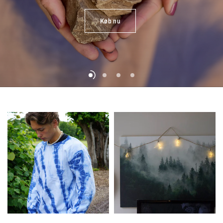
Fjernbetjening
medfølger
liv...
Køb nu
Køb nu
Køb nu
Køb nu