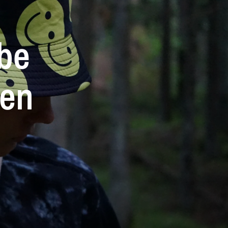
be
ien