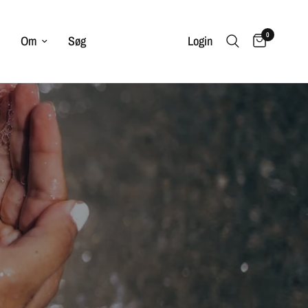
0
Om
Søg
Login