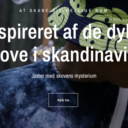
AT SKABE DIT HELLIGE RUM
spireret
af
de
dy
kove
i
skandinav
Juster
med
skovens
mysterium
Køb nu