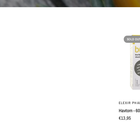
SOLD OU
ELEXIR PH
Havtorn - 60
€13,95