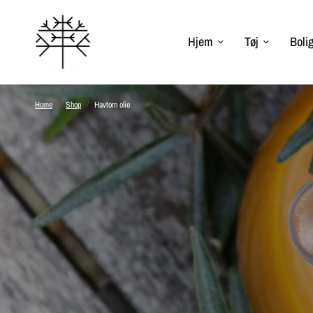
Hjem
Tøj
Bolig
Home
/
Shop
/
Havtorn olie