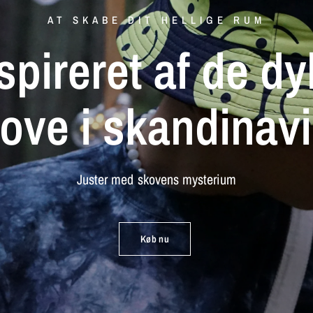
AT SKABE DIT HELLIGE RUM
spireret
af
de
dy
kove
i
skandinav
Juster
med
skovens
mysterium
Køb nu