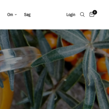
0
Om
Søg
Login