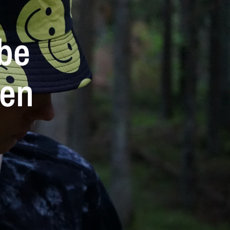
be
ien