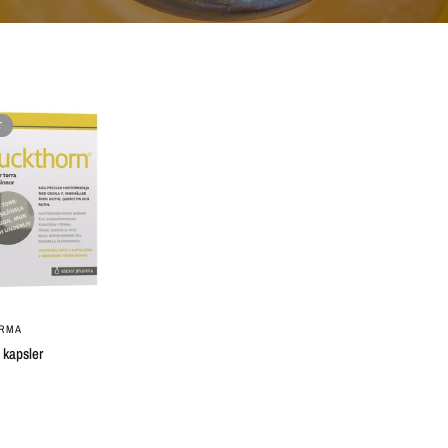
T
QUICK VIEW
ARMA
 kapsler